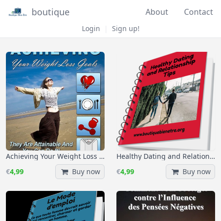
boutique
About
Contact
Login
|
Sign up!
Achieving Your Weight Loss Goals
Healthy Dating and Relationship Tips
€
4,99
Buy now
€
4,99
Buy now