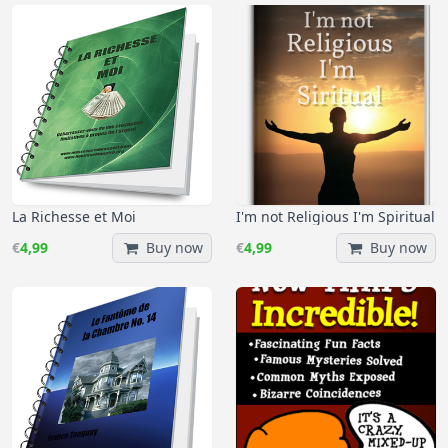
La Richesse et Moi
I'm not Religious I'm Spiritual
€
4,99
Buy now
€
4,99
Buy now