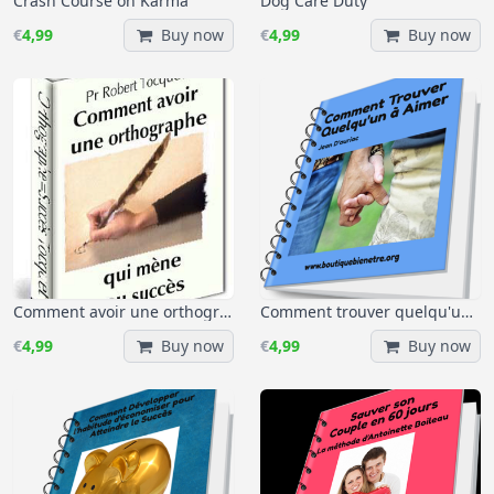
Crash Course on Karma
Dog Care Duty
€
4,99
Buy now
€
4,99
Buy now
Comment avoir une orthographe qui mène au Succès
Comment trouver quelqu'un à aimer
€
4,99
Buy now
€
4,99
Buy now