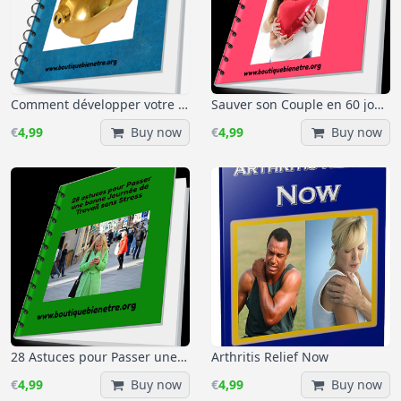
Comment développer votre Habitude d'économiser pour Atteindre le Succès. de Napoléon Hill
Sauver son Couple en 60 jours
€
4,99
Buy now
€
4,99
Buy now
28 Astuces pour Passer une Journée de Travail sans Stress
Arthritis Relief Now
€
4,99
Buy now
€
4,99
Buy now