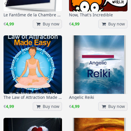
Le Fantôme de la Chambre no. 14
Now, That's Incredible
€
4,99
Buy now
€
4,99
Buy now
The Law of Attraction Made Easy
Angelic Reiki
€
4,99
Buy now
€
4,99
Buy now