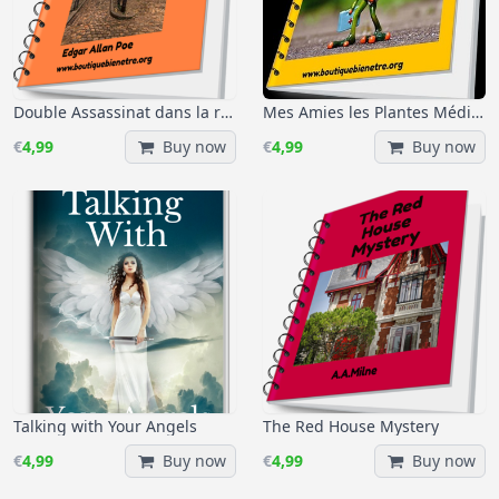
Double Assassinat dans la rue Morgue
Mes Amies les Plantes Médicinales et les Médecines douces
€
4,99
Buy now
€
4,99
Buy now
Talking with Your Angels
The Red House Mystery
€
4,99
Buy now
€
4,99
Buy now