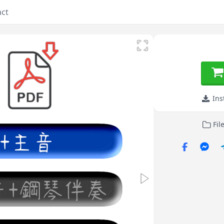
act
Ins
Fil