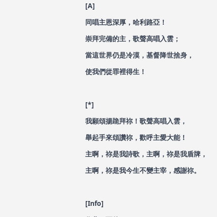
[A]
同唱主恩深厚，哈利路亞！
崇拜完備的主，歌聲高唱入雲；
當這世界仍是冷漠，基督降世捨身，
使我們從罪裡得生！
[*]
我願頌揚跪拜祢！歌聲高唱入雲，
舉起手來頌讚祢，歡呼主愛大能！
主啊，祢是我詩歌，主啊，祢是我盾牌，
主啊，祢是我今生不變主宰，感謝祢。
[Info]