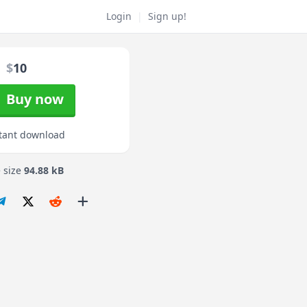
Login
|
Sign up!
$
10
Buy now
tant download
e size
94.88 kB