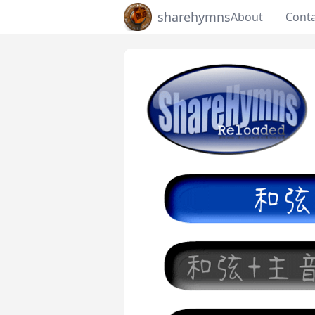
sharehymns
About
Cont