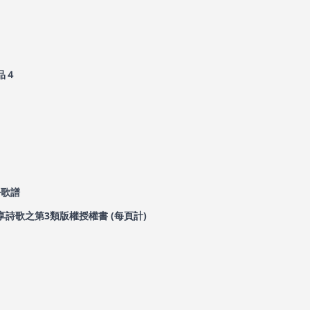
品４
份歌譜
詩歌之第3類版權授權書 (每頁計)