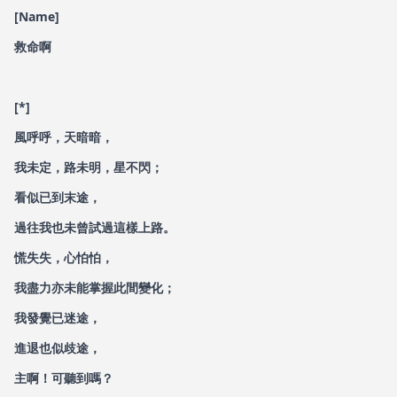
[Name]
救命啊
[*]
風呼呼，天暗暗，
我未定，路未明，星不閃；
看似已到末途，
過往我也未曾試過這樣上路。
慌失失，心怕怕，
我盡力亦未能掌握此間變化；
我發覺已迷途，
進退也似歧途，
主啊！可聽到嗎？