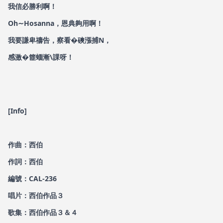
我信必勝利啊！
Oh∼Hosanna，恩典夠用啊！
我要謙卑禱告，察看�磢漲捕N，
感激�篚蝒漸\課呀！
[Info]
作曲：西伯
作詞：西伯
編號：CAL-236
唱片：西伯作品３
歌集：西伯作品３＆４