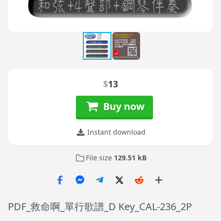
$
13
Buy now
Instant download
File size
129.51 kB
PDF_救命啊_單行歌譜_D Key_CAL-236_2P