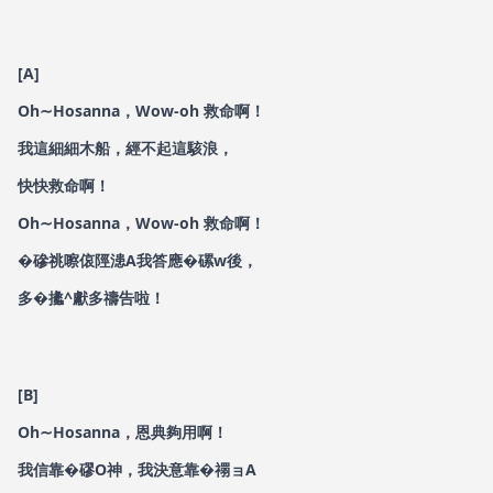
[A]
Oh∼Hosanna，Wow-oh 救命啊！
我這細細木船，經不起這駭浪，
快快救命啊！
Oh∼Hosanna，Wow-oh 救命啊！
�磣祧嚓偯陘漶A我答應�磥w後，
多�攭^獻多禱告啦！
[B]
Oh∼Hosanna，恩典夠用啊！
我信靠�磟O神，我決意靠�禤ョA