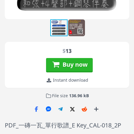
$
13
Buy now
Instant download
File size
136.96 kB
PDF_一磚一瓦_單行歌譜_E Key_CAL-018_2P