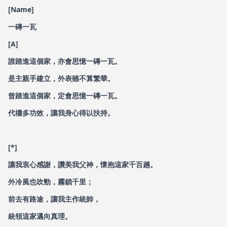
[Name]
一磚一瓦
[A]
誰踏進這個家，亦會思憶一磚一瓦。
是主親手建立，外表雖不算繁華。
曾踏進這個家，定會思憶一磚一瓦。
代禱多功效，讓我身心得以扶持。
[*]
讓我衷心感謝，讚美我父神，懷抱這家千百趟。
外冷風也吹勁，霧鎖千里；
前去有路途，讓我主作統帥，
統領這家邁向真理。