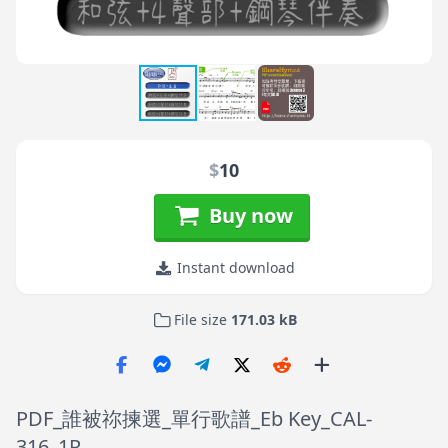
$
10
Buy now
Instant download
File size
171.03 kB
PDF_誰被祢揀選_單行歌譜_Eb Key_CAL-
316_1P