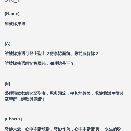
[Name]
誰被祢揀選
[A]
誰被祢揀選可登上聖山？得享祢面前、殿前服侍祢？
誰被祢揀選歸於祢國邦，稱呼祢是王？
[B]
榮耀讚歌都歸於至聖者，恩典湧流，極其地善美，求讓我謙卑得於
至聖所，謳歌與頌讚！
[Chorus]
奇妙大愛，心中不斷頌揚，奇妙作為，心中不斷驚嘆──永生的盼