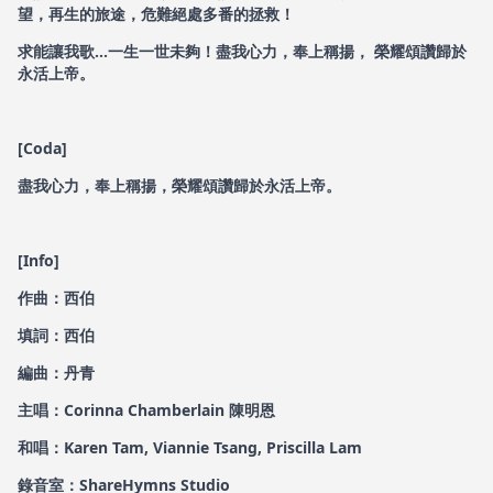
望，再生的旅途，危難絕處多番的拯救！
求能讓我歌...一生一世未夠！盡我心力，奉上稱揚， 榮耀頌讚歸於
永活上帝。
[Coda]
盡我心力，奉上稱揚，榮耀頌讚歸於永活上帝。
[Info]
作曲：西伯
填詞：西伯
編曲：丹青
主唱：Corinna Chamberlain 陳明恩
和唱：Karen Tam, Viannie Tsang, Priscilla Lam
錄音室：ShareHymns Studio