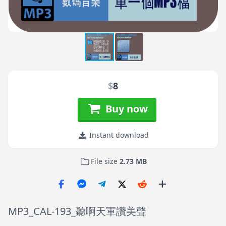
$
8
Buy now
Instant download
File size
2.73 MB
MP3_CAL-193_聽啊天軍讚美聲