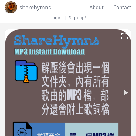
sharehymns
About
Contact
Login
|
Sign up!