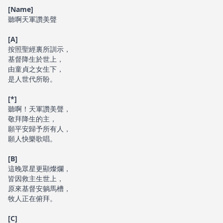
[Name]
聽啊天軍讚美聲
[A]
按照聖經裏所訓示，
基督降生於世上，
由童貞之女生下，
是人世代所盼。
[*]
聽啊！天軍讚美聲，
敬拜降生的主，
願平安歸予所有人，
願人快樂歌唱。
[B]
這晚眾星更顯燦爛，
皆因救主生世上，
原來基督安躺馬槽，
牧人正在俯拜。
[C]