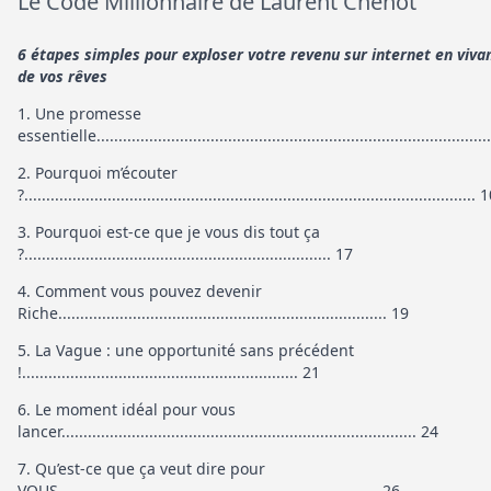
Le Code Millionnaire de Laurent Chenot
6 étapes simples pour exploser votre revenu sur internet en vivan
de vos rêves
1. Une promesse
essentielle.........................................................................................
2. Pourquoi m’écouter
?....................................................................................................... 
3. Pourquoi est-ce que je vous dis tout ça
?...................................................................... 17
4. Comment vous pouvez devenir
Riche........................................................................... 19
5. La Vague : une opportunité sans précédent
!............................................................... 21
6. Le moment idéal pour vous
lancer................................................................................. 24
7. Qu’est-ce que ça veut dire pour
VOUS......................................................................... 26