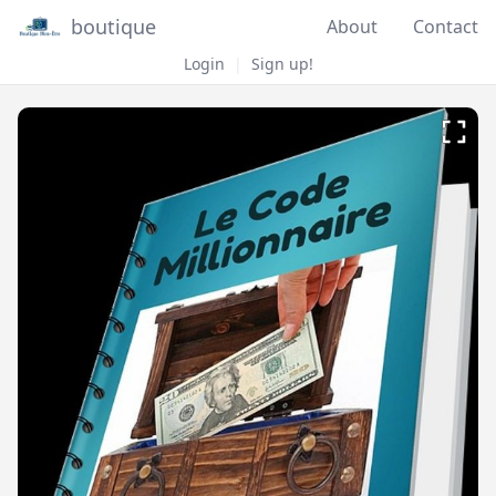
boutique
About
Contact
Login
|
Sign up!