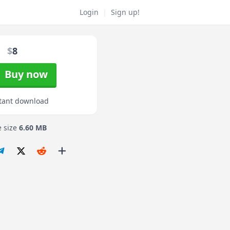
Login
|
Sign up!
$
8
Buy now
tant download
e size
6.60 MB