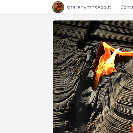
sharehymns
About
Cont