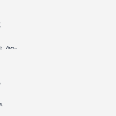
。
，
！
Wow...
！
價。