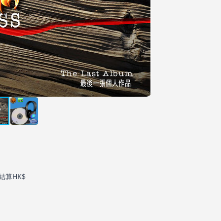
結算HK$
。