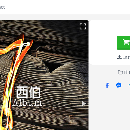
act
Ins
Fil