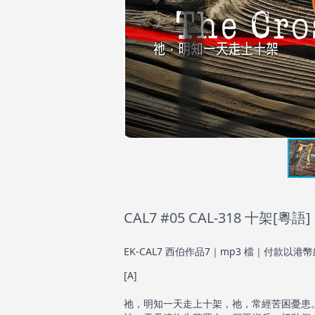
CAL7 #05 CAL-318 十架[粵語]
EK-CAL7 西伯作品7｜mp3 檔｜付款以港幣
[A]
祂，明知一天走上十架，祂，常經苦困憂患