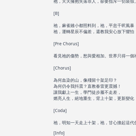
祂，天天擁抱失落罪人，卻要指斥一切裝假
[B]
祂，麻雀雖小都照料到，祂，平息千呎風暴
祂，運轉星辰不偏差，還教我安心放下懼怕
[Pre Chorus]
看見祂的傷勢，愁與愛相加。世界只得一個祂！
[Chorus]
為何血染的山，像殘留十架足印？
為何仍令我抖震？直教春雷更震撼！
讓我獻上一生，學門徒步履不走差，
燃亮人生，絕地重生，背上十架，更新變化
[Coda]
祂，明知一天走上十架，祂，甘心擔起這代
[Info]