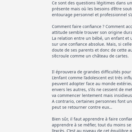
Ce sont des questions légitimes dans un 
présente mais où les besoins d’être sou
entourage personnel et professionnel s’a
Comment faire confiance ? Comment accor
attitude semble trouver son origine du
La relation entre un bébé, un enfant et
sur une confiance absolue. Mais, si celle-c
doute de ses parents et donc de cette au
s’écroule comme un château de cartes.
Il éprouvera de grandes difficultés pour 
L’enfant comme l’adolescent est très infl
peuvent adopter face au monde extérieur 
envers les autres, s’ils ne cessent de met
va commencer lentement mais insidieuse
A contrario, certaines personnes font un
peut se retourner contre eux…
Bien sûr, il faut apprendre à faire confi
apprendre à se méfier, tout du moins s
l’excès. C’est au niveau de cet équilibre