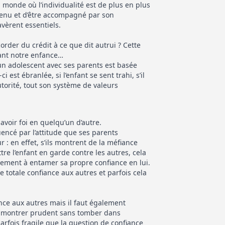
monde où l’individualité est de plus en plus
tenu et d’être accompagné par son
vèrent essentiels.
der du crédit à ce que dit autrui ? Cette
rant notre enfance…
 un adolescent avec ses parents est basée
i est ébranlée, si l’enfant se sent trahi, s’il
torité, tout son système de valeurs
avoir foi en quelqu’un d’autre.
uencé par l’attitude que ses parents
: en effet, s’ils montrent de la méfiance
tre l’enfant en garde contre les autres, cela
ment à entamer sa propre confiance en lui.
e totale confiance aux autres et parfois cela
ance aux autres mais il faut également
e montrer prudent sans tomber dans
 parfois fragile que la question de confiance