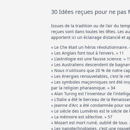
30 Idées reçues pour ne pas 
Issues de la tradition ou de l'air du tem
reçues sont dans toutes les têtes. Les a
apportent ici un éclairage distancié et ap
« Le Che était un héros révolutionnaire. 
« Les Anglais font tout à l'envers. » 11
« L'astrologie est une fausse science. » 1
« Les Australiens descendent de bagnar
« Nous n'utilisons que 20 % de notre capac
« Les énergies renouvelables, c'est le ret
« Les symboles maçonniques ont été ins
par la religion pharaonique. » 34
« Alan Turing est l'inventeur de l'intellige
« L'Italie a été le berceau de la Renaissa
« Jeanne d'Arc a été condamnée pour sorc
« Le siècle des Lumières est le siècle de 
« La mémoire est sélective. » 57
« Mozart est mort ruiné, oublié de tous. 
« Les nanotechnologies, c'est une nouvelle