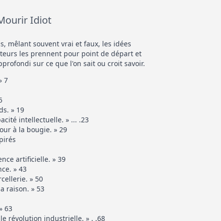
Mourir Idiot
ps, mêlant souvent vrai et faux, les idées
uteurs les prennent pour point de départ et
profondi sur ce que l'on sait ou croit savoir.
» 7
5
ds. » 19
ité intellectuelle. » ... .23
our à la bougie. » 29
pirés
nce artificielle. » 39
nce. » 43
ellerie. » 50
la raison. » 53
» 63
 révolution industrielle. » . .68