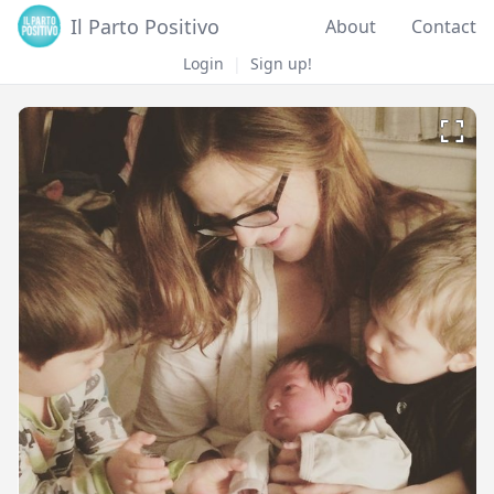
Il Parto Positivo
About
Contact
Login
|
Sign up!