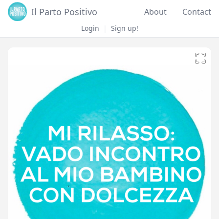
Il Parto Positivo
About
Contact
Login
|
Sign up!